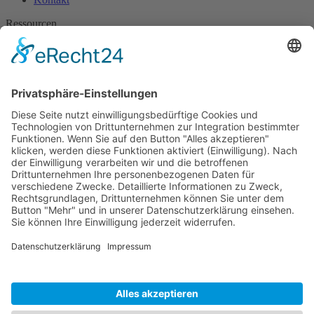
Ressourcen
Blog
Nützliche Downloads
Hilfe
Wissen
Erfolgsgeschichten
Newsletter
Spannende Artikel, Informationen und Updates rund um Pulse
Feedback.
Zur Anmeldung
Sprache auswählen:
Deutsch
English
Français
© 2026 Creaholic SA | Pulse Feedback