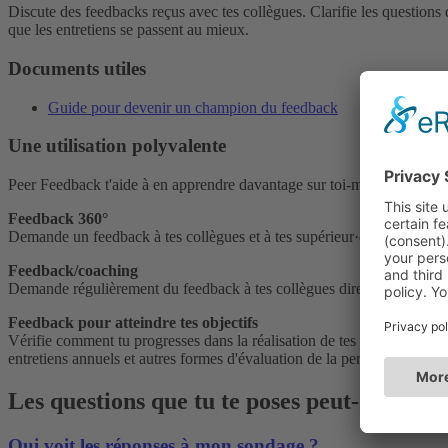
Discute des feedbacks reçus avec tes collègues. Clarifie les questions 
que les entretiens se passent au mieux.
Documents utiles
Guide pour devenir un champion du feedback
Une utilisation polyvalente
Peer Feedback t'aide à en apprendre davantage sur toi-même et sur les 
Feedback 360°
Demande un feedback à tes collègues et à tes supérieur·es sur les sujet
Feedback/coaching
Demande régulièrement du feedback à tes collègues direct·es et aux per
Feedback pour atteindre tes objectifs
Vérifie comment tu progresses dans la réalisation de tes objectifs et 
entretiens annuels et autres formes d'évaluation de la performance.
Les questions que tu te poses peut-être
Qui voit les réponses à mon sondage ?