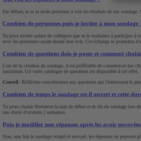
Par défaut, tu es la seule personne à voir les résultats de ton sondage.
Combien de personnes puis-je inviter à mon sondage 
Tu peux inviter autant de collègues que tu le souhaites à participer à
avec les personnes ayant donné leur avis. Cet échange te permettra d'ap
Combien de questions dois-je poser et comment choisi
Lors de la création du sondage, il est préférable de commencer par choi
maximum. Un vaste catalogue de questions est disponible à cet effet.
Conseil
: Réfléchis concrètement aux questions qui t'intéressent le plu
Combien de temps le sondage est-il ouvert et cette duré
Tu peux choisir librement la date de début et de fin du sondage lors
une durée d'environ 2 semaines.
Puis-je modifier mes réponses après les avoir envoyées
Non, une fois le sondage rempli et envoyé, les réponses ne peuvent pl