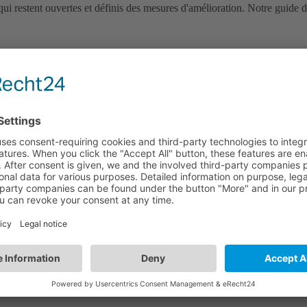
qui restent ouvertes et définis des mesures d'amélioration. Notre guide 
autres. Par exemple dans les situations suivantes :
s qui sont importants pour toi. Utile pour les cadres et tou·tes celles et
sonnes de l'entreprise qui t'inspirent et dont tu peux apprendre.
réfléchis à tes propres performances à l'aide du feedback reçu. Peer Fe