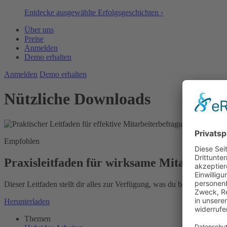
Entdecke ausgewählte Erfolgsgeschichten ›
Über uns
Preise
Anmelden
Demo erhalten
Anmelden
Demo erhalten
Nützliche Downloads
Empfohlen
Praxisleitfaden für wirksame Mitarbeiter
Dieser Leitfaden stellt dir alles zur Verfügung, was du benötigst, 
Herunterladen
Themen