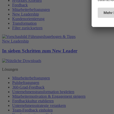
Hybrides Arbeiten
Feedback
Mitarbeiterbefragungen
New Leadership
Kundenorientierung
Transformation
Filter zurücksetzen
New Leadership
In sieben Schritten zum New Leader
Lösungen
Mitarbeiterbefragungen
Pulsbefragungen
360-Grad-Feedback
Unternehmenstransformation begleiten
Mitarbeitermotivation & Engagement steigern
Feedbackkultur etablieren
Unternehmensstrategie verankern
Team-Feedback einholen