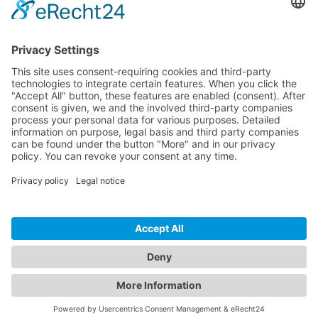
Newsletter
Obtiens des articles, des informations et des mises à jour
passionnantes sur Pulse.
S'INSCRIRE
Choisir la langue:
Deutsch
English
Français
© 2026 Creaholic SA | Pulse Feedback
Rue Centrale 115 | 2503 Biel/Bienne | Suisse
T
+41 32 366 64 44 |
team@start-pulse.com
Conditions
|
Protection des données
|
Impressum
|
Partenaires d'exécution