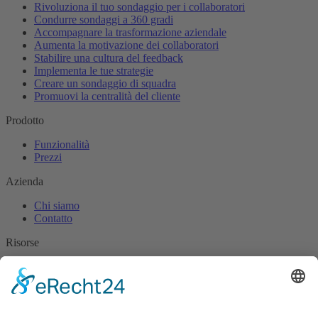
Rivoluziona il tuo sondaggio per i collaboratori
Condurre sondaggi a 360 gradi
Accompagnare la trasformazione aziendale
Aumenta la motivazione dei collaboratori
Stabilire una cultura del feedback
Implementa le tue strategie
Creare un sondaggio di squadra
Promuovi la centralità del cliente
Prodotto
Funzionalità
Prezzi
Azienda
Chi siamo
Contatto
Risorse
Blog
Centro di conoscenze
FAQ
Newsletter