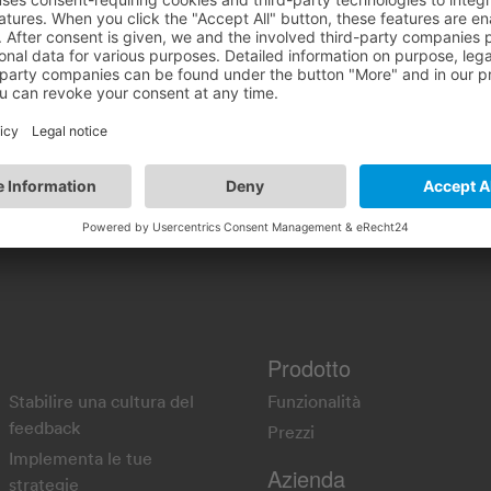
0.386
Prodotto
Stabilire una cultura del
Funzionalità
feedback
Prezzi
Implementa le tue
Azienda
strategie