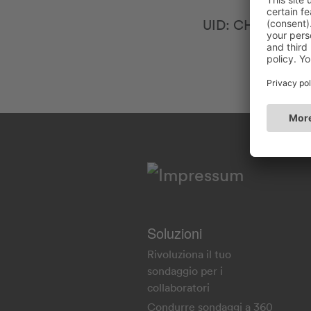
UID: CHE-103.71
Soluzioni
Rivoluziona il tuo
sondaggio per i
collaboratori
Condurre sondaggi a 360