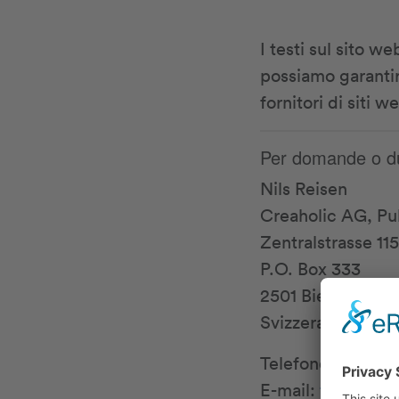
I testi sul sito w
possiamo garantire
fornitori di siti 
Per domande o dubb
Nils Reisen
Creaholic AG, Pu
Zentralstrasse 115
P.O. Box 333
2501 Biel
Svizzera
Telefono: +41 32
E-mail:
team@sta