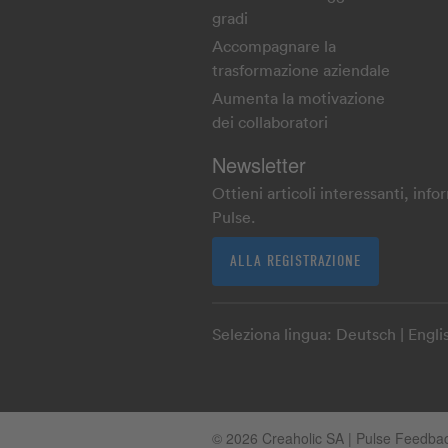
gradi
Accompagnare la
trasformazione aziendale
Aumenta la motivazione
dei collaboratori
Newsletter
Ottieni articoli interessanti, inf
Pulse.
ALLA REGISTRAZIONE
Seleziona lingua:
Deutsch
Engli
© 2026 Creaholic SA | Pulse Feedba