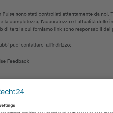
eb Pulse sono stati controllati attentamente da noi. 
 la completezza, l'accuratezza e l'attualità delle i
web di terzi a cui forniamo link sono responsabili dei 
i puoi contattarci all'indirizzo:
lse Feedback
 366 64 44
rt-pulse.com