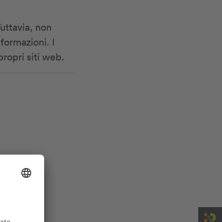
Tuttavia, non
nformazioni. I
propri siti web.