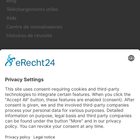
Blog
Téléchargements utiles
Aide
Centre de connaissances
Histoires de réussite
Newsletter
Obtiens des articles, des informations et des mises à jour
passionnantes sur Pulse.
S'INSCRIRE
Choisir la langue:
Deutsch
English
Français
Italiano