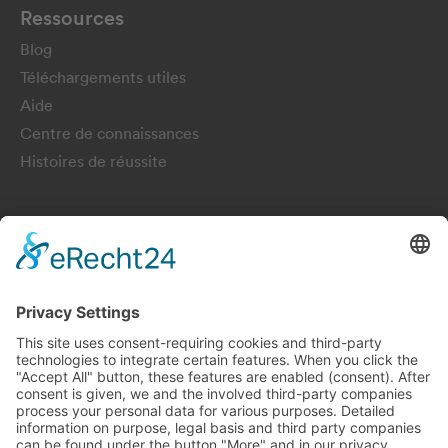
Ressources
Blog
Téléchargements utiles
Aide
Centre de connaissances
Histoires de réussite
Newsletter
Obtiens des articles, des informations et des mises à jour
passionnantes sur Pulse.
S'INSCRIRE
Choisir la langue:
Deutsch
English
Français