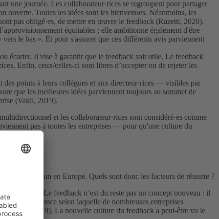
dant une journée. Les collaborateur·rices se regroupent pour partager
on ouverte. Toutes les idées sont les bienvenues. Néanmoins, les
e sont pas obligé·es, de mettre en œuvre le feedback (Razetti, 2020).
 d’approvisionnement équitables ; elle ambitionne également d'être
 vers le bas ». Et pour s'assurer que ces différents avis parviennent
écarter. Il vise à garantir que le feedback soit utile. Le feedback
ices. Enfin, ceux/celles-ci sont libres d’accepter ou de rejeter les
t des points à leurs collègues et aux directeur·rices — visibles par
assure que les meilleures idées parviennent toujours au sommet de
prise (Vakil, 2019).
multidirectionnel et les collaborateur·rices sont considéré·es comme
nviennent pas à toutes les entreprises — pour qu'une culture du
 répliqué un à un en Europe. Quels sont donc les facteurs de réussite ?
 d’entreprise. Le feedback n’est du reste pas un concept nouveau : il
en plus la tendance selon laquelle de nombreuses entreprises
(Schielke, 2019). La nouvelle culture du feedback a peut-être vu le