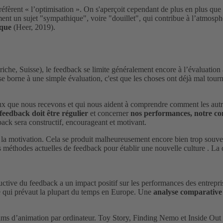
préfèrent « l’optimisation ». On s'aperçoit cependant de plus en plus qu
nt un sujet "sympathique", voire "douillet", qui contribue à l’atmosphè
ique
(Heer, 2019).
, Suisse), le feedback se limite généralement encore à l’évaluation an
se borne à une simple évaluation, c'est que les choses ont déjà mal tou
ux que nous recevons et qui nous aident à comprendre comment les autre
feedback doit être régulier
et concerner
nos performances, notre com
back sera constructif, encourageant et motivant.
 la motivation. Cela se produit malheureusement encore bien trop souven
méthodes actuelles de feedback pour établir une nouvelle culture . La de
ctive du feedback a un impact positif sur les performances des entrepr
e qui prévaut la plupart du temps en Europe. Une
analyse comparative 
 films d’animation par ordinateur. Toy Story, Finding Nemo et Inside Ou