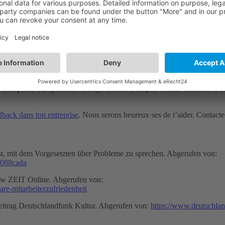
inu
avec sa culture productive n’est pas aisé. Pour commencer, les entrepr
tant entrer dans une logique négative. Cela nécessite
une atmosphère qui
ntretenir une telle atmosphère
.
ture du feedback qui fonctionne. Nous avons pu l'observer ! Nous-mêm
 avons réalisé durant plusieurs années plusieurs brefs sondages à quelq
régulièrement augmenté; le feedback était de plus en plus constructif — e
ntreprises européennes. Il s'agit ensuite d'adapter et individualiser le 
back dans ton entreprise
. Nous serons heureux·ses de t’aider. Contact
, mit dem Vorgesetzten über Probleme zu sprechen. Abgerufen von:
0088cada
iew ZEIT Online. Abgerufen von:
are-mitarbeiterzufriedenheit
eitrag Deutschlandfunk Kultur. Abgerufen von:
https://www.deutschlan