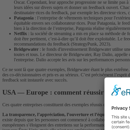
Oscar. Cependant, leur approche progressiste ne se limite pas à 
leurs idées sur divers sujets et donner un feedback ouvert. Cha
destinataire·rices du feedback, par exemple les directeur·rices, 
Patagonia
: l’entreprise de vêtements techniques pour l'extérie
équitable envers ses collaborateur·rices. Pour Patagonia, le feed
bien à la direction de l’entreprise, Patgonia réalise régulièremen
Netflix
: la société de streaming a mis en place sa méthode de fe
doit être pertinent, c’est-à-dire qu’il doit être exploitable. Le f
recommandations du feedback (StrategyPunk, 2023).
Bridgewater
: le fonds d'investissement Bridgewater utilise une
toutes et tous. Le directeur de Bridgewater, Ray Dalio, appelle 
l'entreprise. Dalio accepte les avis sur les performances personn
Ce ne sont là que quatre exemples, Bridgewater étant le plus extrême.
des co-décisionnaires et pris·es au sérieux. C’est précisément l’espri
feedback soit instaurée avec succès.
USA — Europe : comment réussir un transf
Ces quatre entreprises constituent des exemples réussis de culture du 
La transparence, l’appréciation, l’ouverture et l’équité
sont des va
existe depuis que les personnes ont commencé à collaborer. Il n'est s
européennes s’éloignent des entretiens sur la performance annuels cla