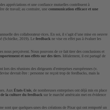
e des appréciations et une confiance mutuelles contribuent à
re de travail; au contraire, une
communication efficace et une
nuelle des collaborateur·rices. En soi, il s’agit d’une mise en oeuvre
rné (Schielke, 2019). Le
feedback
ne vise en effet pas à évaluer les
s nous perçoivent. Nous pouvons de ce fait tirer des conclusions et
portement et nos effets sur des tiers
. Idéalement, il est partagé de
t lors des réunions des dirigeants d'entreprises européennes (v.
vise devrait être : personne ne reçoit trop de feedbacks, mais la
ises. Aux
États-Unis
, de nombreuses entreprises ont déjà mis en place
de la culture du feedback
sur le marché américain met en évidence
t ne sont que quelques-unes des créations de Pixar qui ont remporté un