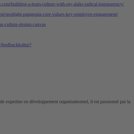
.com/building-a-team-culture-with-ray-dalio-radical-transparency/
ent/spotlight-patagonia-core-values-key-employee-engagement/
xar-culture-design-canvas
/feedbackkultur?
de expertise en développement organisationnel, il est passionné par la