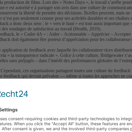
la production de films. Lors des « Notes Days », le travail s’arrête pen
cun·e est autorisé·e à partager son avis dans une culture de communicati
conservent la liberté de prendre des décisions. Ils/elles peuvent, mais n
ur n’est pas seulement connue pour ses activités durables et ses chaînes
back a donc deux sens : le « vers le haut » est tout aussi important que «
t des sondages de satisfaction au travail (Health, 2019).
edback, le « Cadre 4A » : Aider – Actionnable – Apprécier – Accepter ou 
eedback doit également être porteur d’appréciation pour les collaborateur·r
 application de feedback avec laquelle les collaborateur·rices distribuen
cela « la transparence radicale ». Grâce à cette culture, Bridgewater s’
elles sans préjugés – dans l’intérêt des performances globales de l’entre
 Cependant, ces organisations partagent toutes une culture du feedback 
t de feedback qui devrait prévaloir — même si toutes les approches ne co
ert culturel ?
feedback. Pour autant, ce qui fonctionne aux Etats-Unis ne peut pas être
leurs universelles qui apparaissent comme des idéaux dans toute culture
implement souvent pas qualifié comme tel. En outre, on observe de plus 
ssiques et se tournent vers des formes plus contemporaines de feedback 