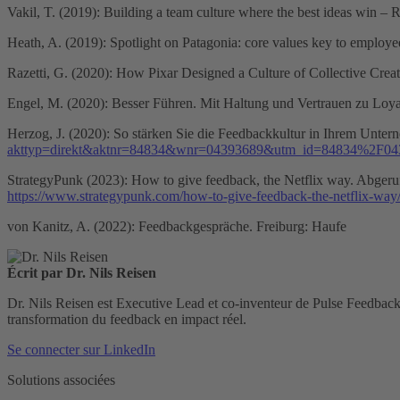
Vakil, T. (2019): Building a team culture where the best ideas win –
Heath, A. (2019): Spotlight on Patagonia: core values key to emplo
Razetti, G. (2020): How Pixar Designed a Culture of Collective Crea
Engel, M. (2020): Besser Führen. Mit Haltung und Vertrauen zu Lo
Herzog, J. (2020): So stärken Sie die Feedbackkultur in Ihrem Unte
akttyp=direkt&aktnr=84834&wnr=04393689&utm_id=84834%2F043
StrategyPunk (2023): How to give feedback, the Netflix way. Abgeru
https://www.strategypunk.com/how-to-give-feedback-the-netflix-way
von Kanitz, A. (2022): Feedbackgespräche. Freiburg: Haufe
Écrit par Dr. Nils Reisen
Dr. Nils Reisen est Executive Lead et co-inventeur de Pulse Feedback.
transformation du feedback en impact réel.
Se connecter sur LinkedIn
Solutions associées