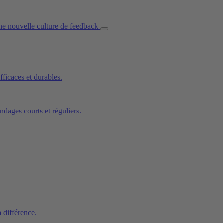
ficaces et durables.
ndages courts et réguliers.
a différence.