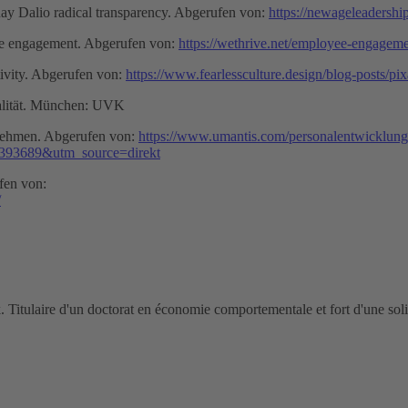
 Ray Dalio radical transparency. Abgerufen von:
https://newageleadership
yee engagement. Abgerufen von:
https://wethrive.net/employee-engagem
tivity. Abgerufen von:
https://www.fearlessculture.design/blog-posts/pi
yalität. München: UVK
rnehmen. Abgerufen von:
https://www.umantis.com/personalentwicklung
93689&utm_source=direkt
fen von:
/
 Titulaire d'un doctorat en économie comportementale et fort d'une soli