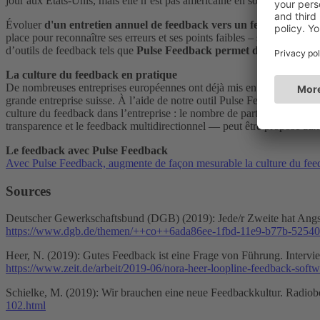
jour aux États-Unis, mais elle n’est pas américaine en soi.
Évoluer
d'un entretien annuel de feedback vers un feedback cont
place pour reconnaître ses erreurs et ses points faibles – sans pour au
d’outils de feedback tels que
Pulse Feedback permet de créer et d’e
La culture du feedback en pratique
De nombreuses entreprises européennes ont déjà mis en place une cul
grande entreprise suisse. À l’aide de notre outil Pulse Feedback, nous
culture du feedback dans l’entreprise : le nombre de participant·es a 
transparence et le feedback multidirectionnel — peut être proposé aux e
Le feedback avec Pulse Feedback
Avec Pulse Feedback, augmente de façon mesurable la culture du feed
Sources
Deutscher Gewerkschaftsbund (DGB) (2019): Jede/r Zweite hat Angst
https://www.dgb.de/themen/++co++6ada86ee-1fbd-11e9-b77b-5254
Heer, N. (2019): Gutes Feedback ist eine Frage von Führung. Interv
https://www.zeit.de/arbeit/2019-06/nora-heer-loopline-feedback-softw
Schielke, M. (2019): Wir brauchen eine neue Feedbackkultur. Radiob
102.html