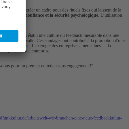
ises doivent créer un cadre pour des rituels fixes qui laissent de la
 renforce la confiance et la sécurité psychologique
. L’utilisation
es, nous avons établi une culture du feedback mesurable dans une
ues mois d'intervalle. Ces sondages ont contribué à la promotion d'une
t surtout critique. L'exemple des entreprises américaines — la
cadre pour chaque entreprise.
e-nous pour un premier entretien sans engagement !¨
dfunkkultur.de/arbeitswelt-wir-brauchen-eine-neue-feedbackkultur-