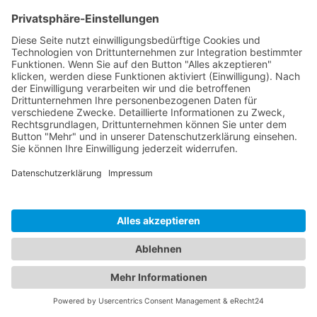
Führende daran nicht ganz unschuldig.
Dies sind die vier häufigsten Hindernisse für
Vorgesetzte, die eine gesunde Feedbackkultur
14
verhindern.
Hindernis 1: Ein fehlendes
gemeinsames Ziel
Ohne gemeinsames und ambitioniertes Ziel fehlt
es einem Team an einer gemeinsamen
Marschrichtung.
Ein gemeinsames Ziel sorgt
dafür, dass wir gemeinsam vorangehen und
dabei zusammenwachsen.
Ohne Ziel
beschäftigen wir uns schnell mit uns selbst, mit
Konflikten und persönlichen Eitelkeiten. Ein