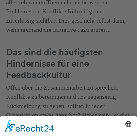
aller relevanten Themenbereiche werden
Probleme und Konflikte frühzeitig und
zuverlässig sichtbar. Dies geschieht selbst dann,
wenn niemand die Initiative dazu ergreift.
Das sind die häufigsten
Hindernisse für eine
Feedbackkultur
Offen über die Zusammenarbeit zu sprechen,
Konflikte zu bereinigen und uns gegenseitig
Rückmeldung zu geben, sollten in jeder
Organisation etwas ganz Natürliches sein. Ist dies
nicht der Fall, empfiehlt es sich, nach den
Ursachen dafür zu suchen. Und nicht selten sind