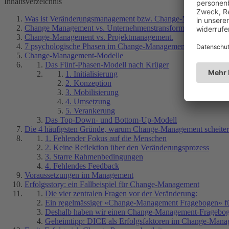
Inhaltsverzeichnis
Was ist Veränderungsmanagement bzw. Change-Management?
Change Management vs. Unternehmenstransformation
Change-Management vs. Projektmanagement.
7 psychologische Phasen im Change-Management
Change-Management-Modelle
Das Fünf-Phasen-Modell nach Krüger
1. Initialisierung
2. Konzeption
3. Mobilisierung
4. Umsetzung
5. Verankerung
Das Top-Down- und Bottom-Up-Modell
Die 4 häufigsten Gründe, warum Change-Management scheiter
1. Fehlender Fokus auf die Menschen
2. Keine Reflektion über den Veränderungsprozess
3. Starre Rahmenbedingungen
4. Fehlendes Feedback
Voraussetzungen im Management
Erfolgsstory: ein Fallbeispiel für Change-Management
Die vier zentralen Fragen vor der Veränderung:
Ein regelmässiger «Change-Management Fragebogen» für
Deshalb haben wir einen Change-Management-Fragebogen
Geheimtipp: DICE als Erfolgsfaktoren im Change-Man