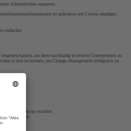
ndere Arbeitsformen anpassen.
nehmenstransformationen ist spätestens seit Corona ständiger
s einfacher.
 begleiten kannst, um diese nachhaltig in deinem Unternehmen zu
 lohnt es sich zu kennen, um Change-Management erfolgreich zu
own- und Bottom-up-Ansätze.
lendes Feedback.