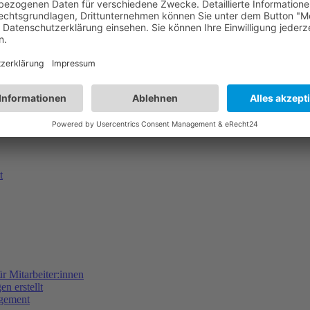
t
 Mitarbeiter:innen
 erstellt
agement