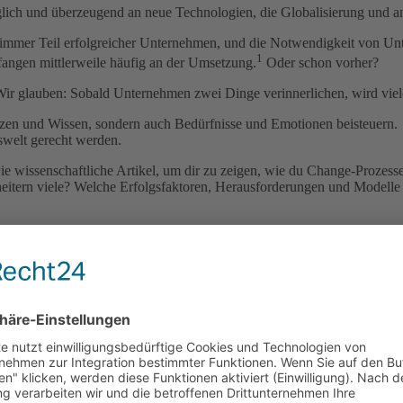
lich und überzeugend an neue Technologien, die Globalisierung und a
mer Teil erfolgreicher Unternehmen, und die Notwendigkeit von Unter
1
fangen mittlerweile häufig an der Umsetzung.
Oder schon vorher?
ir glauben: Sobald Unternehmen zwei Dinge verinnerlichen, wird viele
zen und Wissen, sondern auch Bedürfnisse und Emotionen beisteuern.
swelt gerecht werden.
wissenschaftliche Artikel, um dir zu zeigen, wie du Change-Prozesse
itern viele? Welche Erfolgsfaktoren, Herausforderungen und Modelle
ss beim Lesen!
e Technologien, Globalisierung und neue Arbeitsformen anzupassen.
on Projektmanagement.
kannte Modelle sind das Fünf-Phasen-Modell nach Krüger sowie Top-d
 die Menschen, fehlende Reflexion, starre Rahmenbedingungen und feh
oren helfen, Veränderungsprozesse erfolgreich zu begleiten.