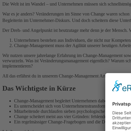
Die Welt ist im Wandel – und Unternehmen müssen sich schnellstmög
War es je anders? Veränderungen im Sinne von Change waren schon im
Begleiterin im Unternehmer-Diskurs. Und doch scheitern diese Unter
Der Dreh- und Angelpunkt ist heutzutage mehr denn je der Mensch. W
Unternehmen bestehen aus Individuen, die nicht nur Kompeten
Change-Management muss der Agilität unserer heutigen Arbeit
Wir nutzen unsere jahrelange Erfahrung im Change-Management sowie 
verwurzeln. Was ist Veränderungsmanagement eigentlich? Warum sche
implementieren?
All das erfährst du in unserem Change-Management Artikel. Viel Spa
Das Wichtigste in Kürze
Change-Management begleitet Unternehmen dabei, sich an neu
Es unterscheidet sich von Unternehmenstransformation und v
Mitarbeitende durchlaufen sieben psychologische Phasen; be
Change scheitert meist aus vier Gründen: fehlender Fokus auf
Ein regelmässiger Change-Fragebogen und die DICE-Erfolgsfakt