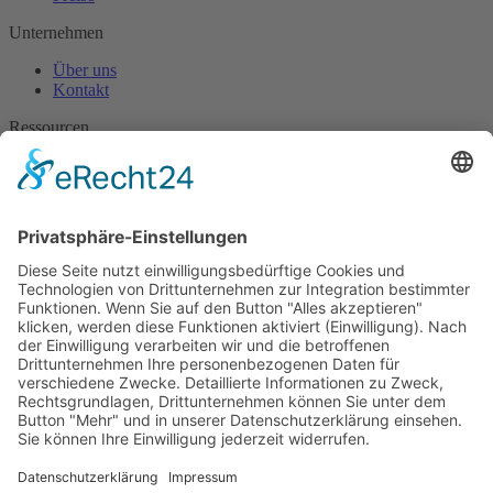
Unternehmen
Über uns
Kontakt
Ressourcen
Blog
Nützliche Downloads
Hilfe
Wissen
Erfolgsgeschichten
Newsletter
Spannende Artikel, Informationen und Updates rund um Pulse
Feedback.
Zur Anmeldung
Sprache auswählen:
Deutsch
English
Français