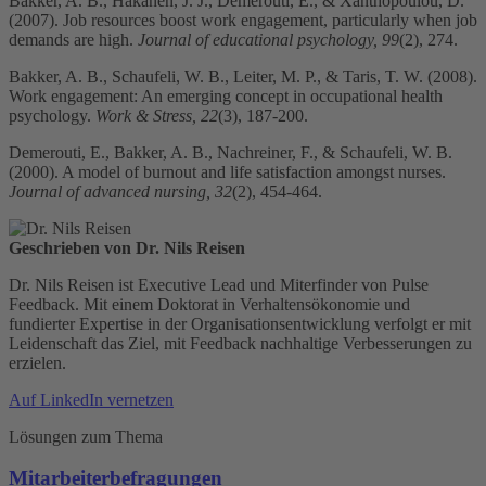
Bakker, A. B., Hakanen, J. J., Demerouti, E., & Xanthopoulou, D.
(2007). Job resources boost work engagement, particularly when job
demands are high.
Journal of educational psychology, 99
(2), 274.
Bakker, A. B., Schaufeli, W. B., Leiter, M. P., & Taris, T. W. (2008).
Work engagement: An emerging concept in occupational health
psychology.
Work & Stress, 22
(3), 187-200.
Demerouti, E., Bakker, A. B., Nachreiner, F., & Schaufeli, W. B.
(2000). A model of burnout and life satisfaction amongst nurses.
Journal of advanced nursing, 32
(2), 454-464.
Geschrieben von Dr. Nils Reisen
Dr. Nils Reisen ist Executive Lead und Miterfinder von Pulse
Feedback. Mit einem Doktorat in Verhaltensökonomie und
fundierter Expertise in der Organisationsentwicklung verfolgt er mit
Leidenschaft das Ziel, mit Feedback nachhaltige Verbesserungen zu
erzielen.
Auf LinkedIn vernetzen
Lösungen zum Thema
Mitarbeiterbefragungen